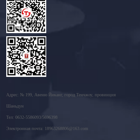
Адрес: № 199, Авеню Йиканг, город Тенчжоу, провинция
Шаньдун
Тел: 0632-5586093/5696398
Электронная почта: 18963268806@163.com